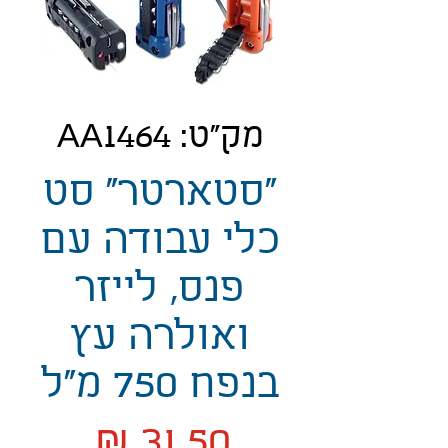
מק"ט: AA1464
"סטארטר" סט
כלי עבודה עם
פנס, לייזר
ואולרה עץ
בנפח 750 מ"ל
מחיר