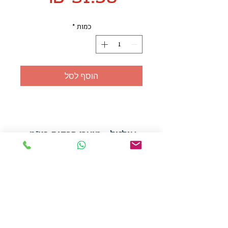
כמות
*
הוסף לסל
אולזול - מוצרי פרסום בע"מ
טלפו
ן
054-7117264
: מייל
udi.allzol@gmail.com
הצה
רת נגישות
אפשרות
לאיסוף עצמי - הסתת 5 חולון
המכירה בכמויות