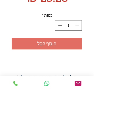
כמות
*
הוסף לסל
אולזול - מוצרי פרסום בע"מ
טלפו
ן
054-7117264
: מייל
udi.allzol@gmail.com
הצה
רת נגישות
אפשרות
לאיסוף עצמי - הסתת 5 חולון
המכירה בכמויות