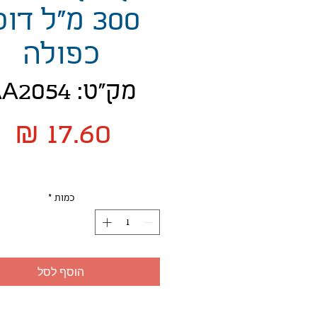
300 מ"ל דופ
כפולה
מק"ט: AA2054
מ
כמות
*
הוסף לסל