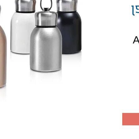
ן
חיר