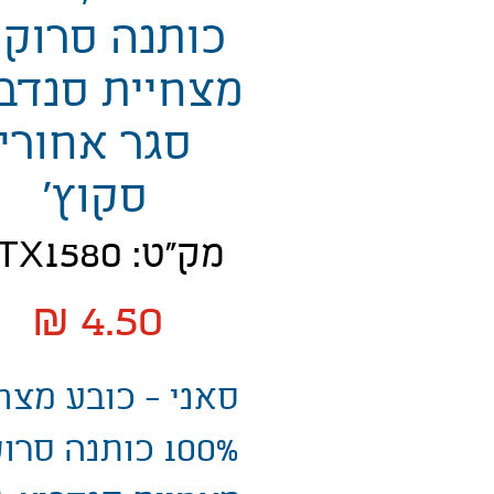
כותנה סרוקה
מצחיית סנדבי
סגר אחורי
סקוץ'
מק"ט: MTX1580
מח
סאני - כובע מצח
100% כותנה סרו