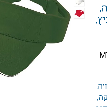
,
ץ,
יר
יה,
קה,