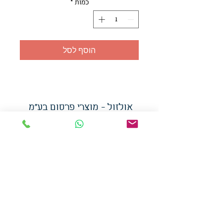
כמות
*
הוסף לסל
אולזול - מוצרי פרסום בע"מ
טלפו
ן
054-7117264
: מייל
udi.allzol@gmail.com
הצה
רת נגישות
אפשרות
לאיסוף עצמי - הסתת 5 חולון
המכירה בכמויות
המחירים באתר לא כוללים
מע"מ