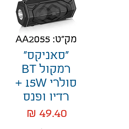
מק"ט: AA2055
"סאניקס"
רמקול BT
סולרי 15W +
רדיו ופנס
מחיר