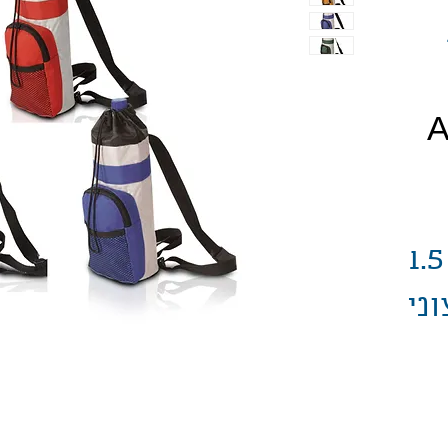
חיר
נביעות - מידנית 1.5
ני