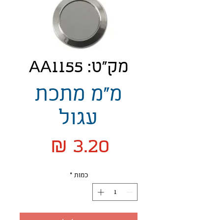
מק"ט: AA1155
מ"מ מתכת
עגול
מחיר
כמות
*