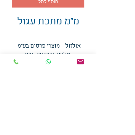
הוסף לסל
מ"מ מתכת עגול
אולזול - מוצרי פרסום בע"מ
טלפו
ן
054-7117264
: מייל
udi.allzol@gmail.com
הצה
רת נגישות
אפשרות
לאיסוף עצמי - הסתת 5 חולון
המכירה בכמויות
המחירים באתר לא כוללים
מע"מ
צמידי סיליקון
-