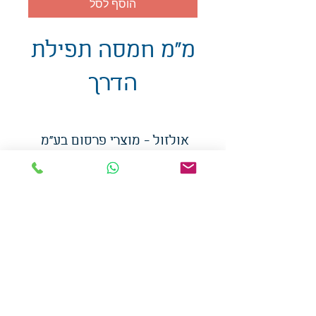
הוסף לסל
מ"מ חמסה תפילת
הדרך
אולזול - מוצרי פרסום בע"מ
טלפו
ן
054-7117264
: מייל
udi.allzol@gmail.com
הצה
רת נגישות
אפשרות
לאיסוף עצמי - הסתת 5 חולון
המכירה בכמויות
המחירים באתר לא כוללים
מע"מ