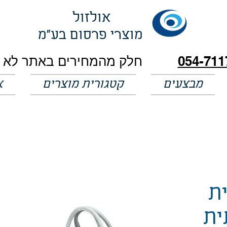
אולזול
מוצרי פרסום בע"מ
054-711
מבצעים
קטגורית מוצרים
א
ית
ית