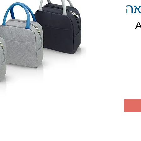
אה
חיר