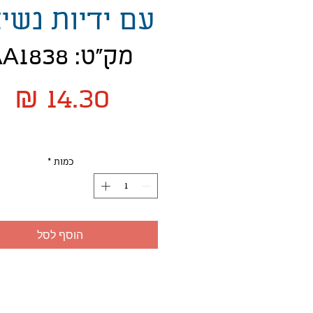
עם ידיות נשי
מק"ט: AA1838
מ
כמות
*
הוסף לסל