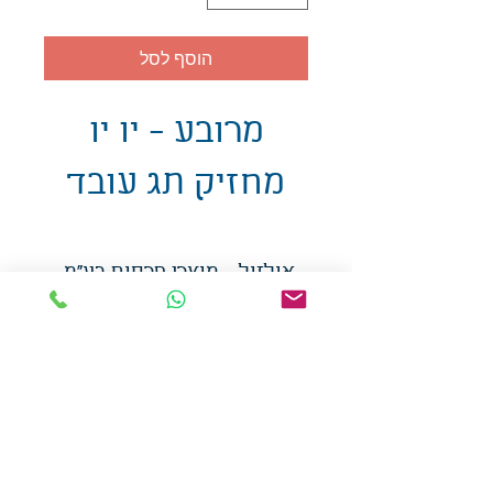
הוסף לסל
מרובע - יו יו
מחזיק תג עובד
אולזול - מוצרי פרסום בע"מ
טלפו
ן
054-7117264
: מייל
udi.allzol@gmail.com
הצה
רת נגישות
אפשרות
לאיסוף עצמי - הסתת 5 חולון
המכירה בכמויות
המחירים באתר לא כוללים