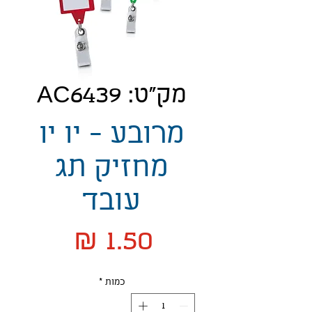
מק"ט: AC6439
מרובע - יו יו
מחזיק תג
עובד
מחיר
כמות
*