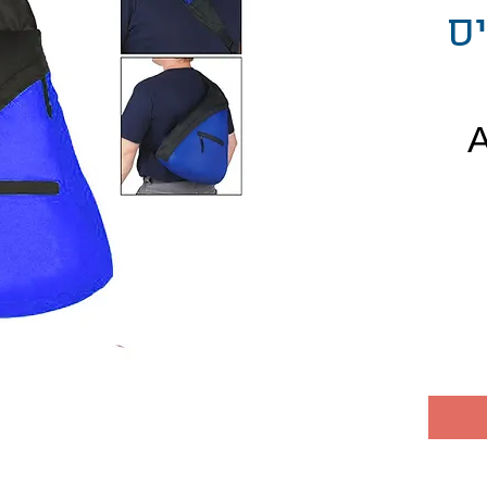
יס
חיר