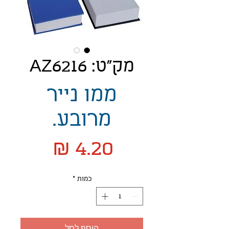
מק"ט: AZ6216
ממו נייר
מרובע.
מחיר
כמות
*
הוסף לסל