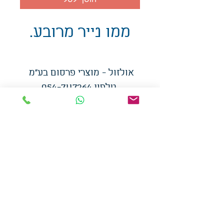
ממו נייר מרובע.
אולזול - מוצרי פרסום בע"מ
טלפו
ן
054-7117264
: מייל
udi.allzol@gmail.com
הצה
רת נגישות
אפשרות
לאיסוף עצמי - הסתת 5 חולון
המכירה בכמויות
המחירים באתר לא כוללים
מע"מ
צמידי סיליקון
-