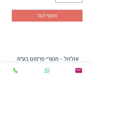
הוסף לסל
אולזול - מוצרי פרסום בע"מ
טלפו
ן
054-7117264
: מייל
udi.allzol@gmail.com
הצה
רת נגישות
אפשרות
לאיסוף עצמי - הסתת 5 חולון
המכירה בכמויות
המחירים באתר לא כוללים
מע"מ