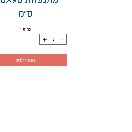
מתנפחת X90
ס"מ
כמות
*
הוסף לסל