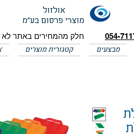
אולזול
מוצרי פרסום בע"מ
054-711
מבצעים
קטגורית מוצרים
א
ת
ת