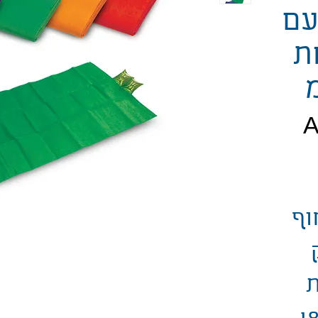
עם
ת
חיר
וף
ת