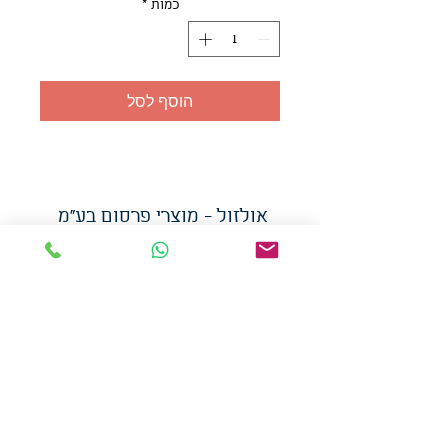
כמות
*
הוסף לסל
אולזול - מוצרי פרסום בע"מ
טלפו
ן
054-7117264
: מייל
udi.allzol@gmail.com
הצה
רת נגישות
אפשרות
לאיסוף עצמי - הסתת 5 חולון
המכירה בכמויות
המחירים באתר לא כוללים
מע"מ