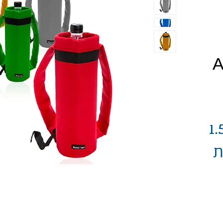
יר
רל -מידנית 1.5
ת