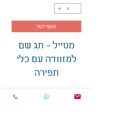
הוסף לסל
מטייל - תג שם
למזוודה עם כלי
תפירה
אולזול - מוצרי פרסום בע"מ
טלפו
ן
054-7117264
: מייל
udi.allzol@gmail.com
הצה
רת נגישות