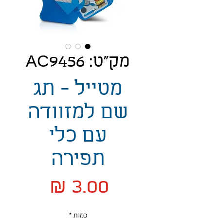
מק"ט: AC9456
מטייל - תג
שם למזוודה
עם כלי
תפירה
מחיר
כמות
*