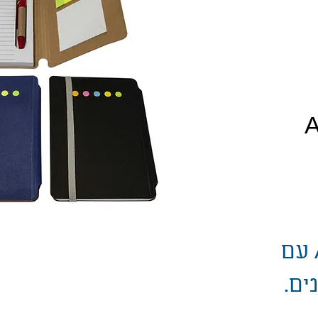
יר
ממוחזר בגודל A6 עם
ים.