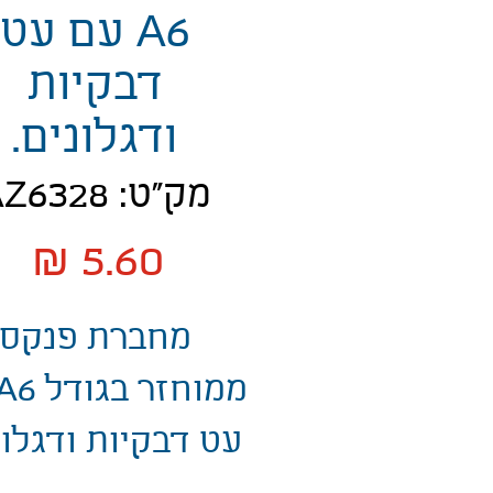
A6 עם עט
דבקיות
ודגלונים.
מק"ט: AZ6328
מח
מחברת פנקס
עט דבקיות ודגלונ