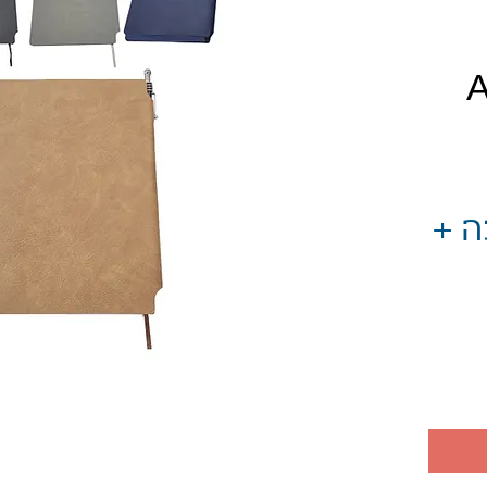
יר
ה +