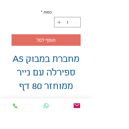
כמות
*
הוסף לסל
מחברת במבוק A5
ספירלה עם נייר
ממוחזר 80 דף
אולזול - מוצרי פרסום בע"מ
טלפו
ן
054-7117264
: מייל
udi.allzol@gmail.com