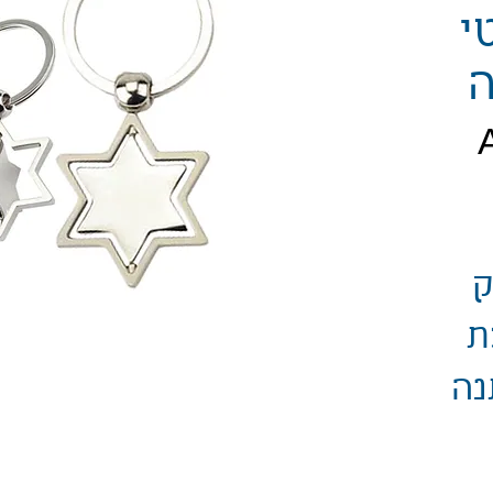
י
ה
יר
ק
ת
נה