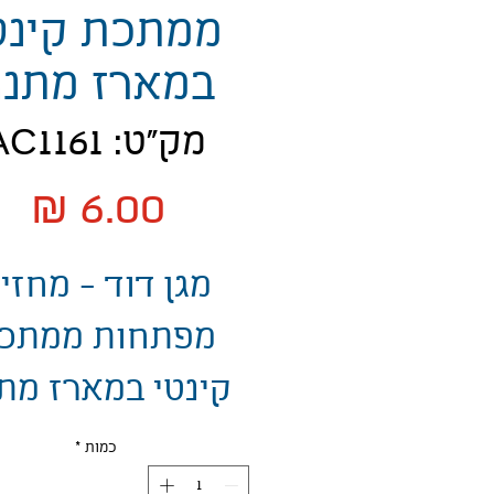
ממתכת קינט
במארז מתנ
מק"ט: AC1161
מח
מגן דוד - מחזי
מפתחות ממתכ
קינטי במארז מת
כמות
*