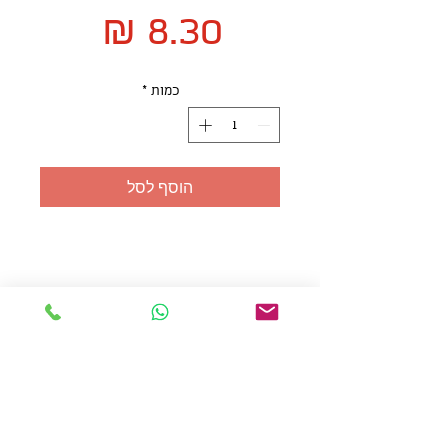
מחיר
כמות
*
הוסף לסל
אולזול - מוצרי פרסום בע"מ
טלפו
ן
054-7117264
: מייל
udi.allzol@gmail.com
הצה
רת נגישות
אפשרות
לאיסוף עצמי - הסתת 5 חולון