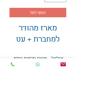
הוסף לסל
מארז מהודר
למחברת + עט
אולזול - מוצרי פרסום בע"מ
טלפו
ן
054-7117264
: מייל
udi.allzol@gmail.com
הצה
רת נגישות
אפשרות
לאיסוף עצמי - הסתת 5 חולון
המכירה בכמויות
המחירים באתר לא כוללים