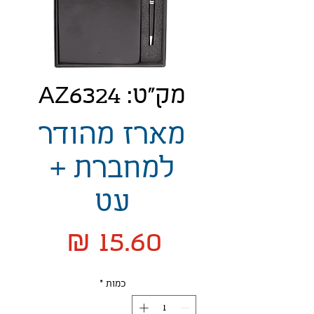
מק"ט: AZ6324
מארז מהודר
למחברת +
עט
מחיר
כמות
*