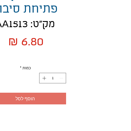
פתיחת סיבו
מק"ט: AA1513
מח
כמות
*
הוסף לסל