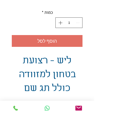
כמות
*
הוסף לסל
ליש - רצועת
בטחון למזוודה
כולל תג שם
אולזול - מוצרי פרסום בע"מ
טלפו
ן
054-7117264
: מייל
udi.allzol@gmail.com