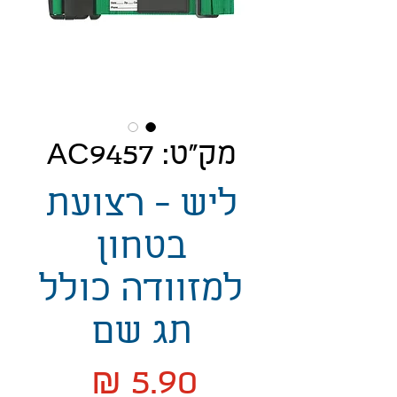
מק"ט: AC9457
ליש - רצועת
בטחון
למזוודה כולל
תג שם
מחיר