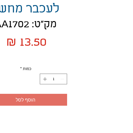
לעכבר מחש
מק"ט: AA1702
מ
כמות
*
הוסף לסל