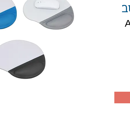
ב
חיר