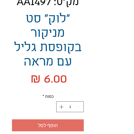
מק"ט: AA1497
"לוק" סט
מניקור
בקופסת גליל
עם מראה
מחיר
כמות
*
הוסף לסל