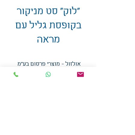
"לוק" סט מניקור
בקופסת גליל עם
מראה
אולזול - מוצרי פרסום בע"מ
טלפו
ן
054-7117264
: מייל
udi.allzol@gmail.com
הצה
רת נגישות
אפשרות
לאיסוף עצמי - הסתת 5 חולון
המכירה בכמויות
המחירים באתר לא כוללים
מע"מ