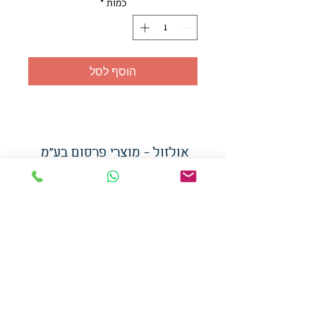
כמות
*
הוסף לסל
אולזול - מוצרי פרסום בע"מ
טלפו
ן
054-7117264
: מייל
udi.allzol@gmail.com
הצה
רת נגישות
אפשרות
לאיסוף עצמי - הסתת 5 חולון
המכירה בכמויות
המחירים באתר לא כוללים
מע"מ