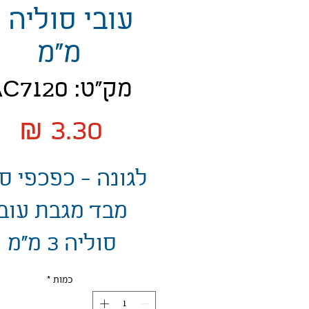
ע
מ"מ
מק"ט: AC7120
מח
לגונה - כפכפי ס
מבד מגבת עובי
סוליה 3 מ"מ
כמות
*