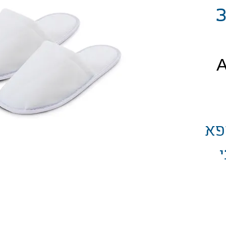
ובי סוליה 3
יר
פא