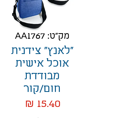
מק"ט: AA1767
"לאנץ" צידנית
אוכל אישית
מבודדת
חום/קור
מחיר