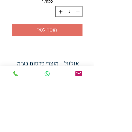
כמות
*
הוסף לסל
אולזול - מוצרי פרסום בע"מ
טלפו
ן
054-7117264
: מייל
udi.allzol@gmail.com
הצה
רת נגישות
אפשרות
לאיסוף עצמי - הסתת 5 חולון
המכירה בכמויות
המחירים באתר לא כוללים
מע"מ