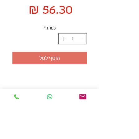
מחיר
כמות
*
הוסף לסל
אולזול - מוצרי פרסום בע"מ
טלפו
ן
054-7117264
: מייל
udi.allzol@gmail.com
הצה
רת נגישות
אפשרות
לאיסוף עצמי - הסתת 5 חולון