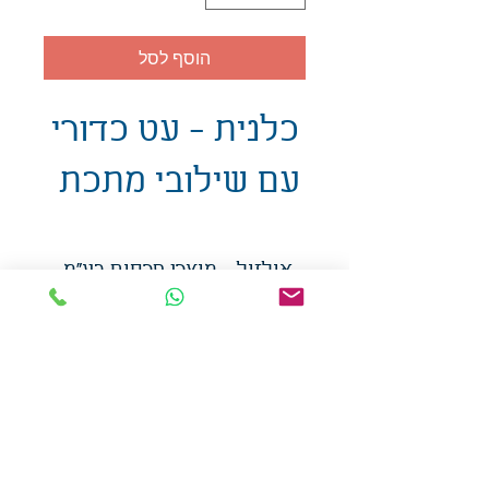
הוסף לסל
כלנית - עט כדורי
עם שילובי מתכת
אולזול - מוצרי פרסום בע"מ
טלפו
ן
054-7117264
: מייל
udi.allzol@gmail.com
הצה
רת נגישות
אפשרות
לאיסוף עצמי - הסתת 5 חולון
המכירה בכמויות
המחירים באתר לא כוללים