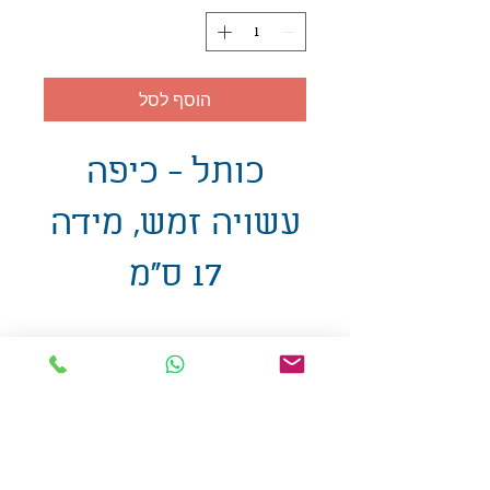
הוסף לסל
כותל - כיפה
עשויה זמש, מידה
17 ס"מ
אולזול - מוצרי פרסום בע"מ
טלפו
ן
054-7117264
: מייל
udi.allzol@gmail.com
הצה
רת נגישות