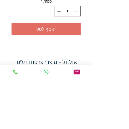
כמות
*
הוסף לסל
אולזול - מוצרי פרסום בע"מ
טלפו
ן
054-7117264
: מייל
udi.allzol@gmail.com
הצה
רת נגישות
אפשרות
לאיסוף עצמי - הסתת 5 חולון
המכירה בכמויות
המחירים באתר לא כוללים
מע"מ