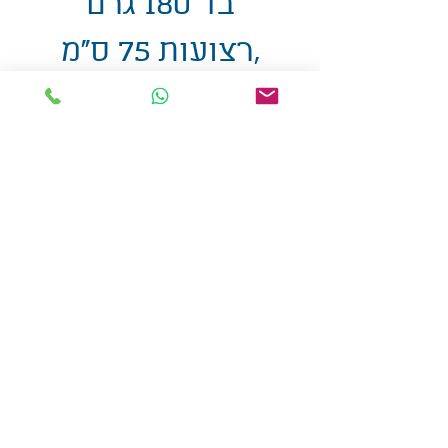
בד 180 גרם
,רצועות 75 ס"מ
38X42 ס"מ
אולזול - מוצרי פרסום בע"מ
טלפו
ן
054-7117264
: מייל
udi.allzol@gmail.com
הצה
רת נגישות
אפשרות
לאיסוף עצמי - הסתת 5 חולון
המכירה בכמויות
המחירים באתר לא כוללים
מע"מ
צמידי סיליקון