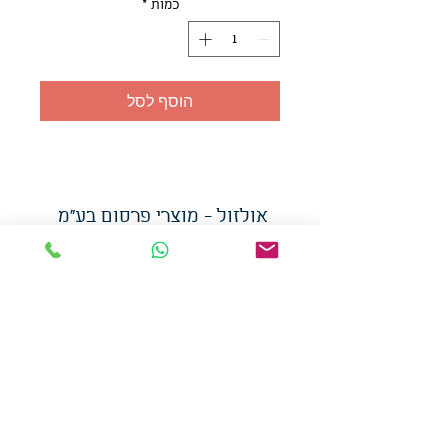
כמות
*
הוסף לסל
אולזול - מוצרי פרסום בע"מ
טלפו
ן
054-7117264
: מייל
udi.allzol@gmail.com
הצה
רת נגישות
אפשרות
לאיסוף עצמי - הסתת 5 חולון
המכירה בכמויות
המחירים באתר לא כוללים
מע"מ