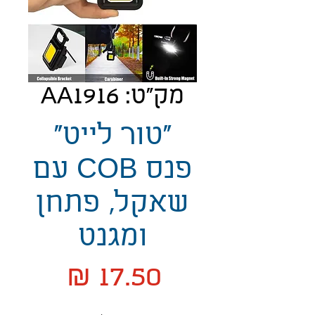
מק"ט: AA1916
"טור לייט"
פנס COB עם
שאקל, פתחן
ומגנט
מחיר