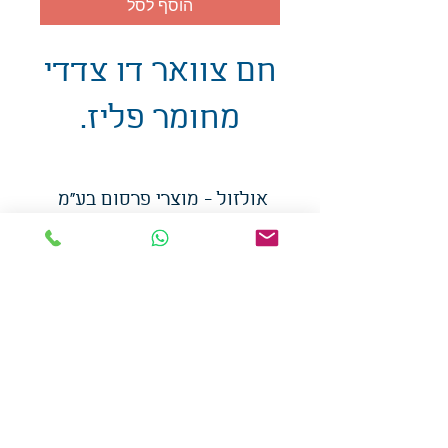
הוסף לסל
חם צוואר דו צדדי
מחומר פליז.
אולזול - מוצרי פרסום בע"מ
טלפו
ן
054-7117264
: מייל
udi.allzol@gmail.com
הצה
רת נגישות
אפשרות
לאיסוף עצמי - הסתת 5 חולון
המכירה בכמויות
המחירים באתר לא כוללים
מע"מ