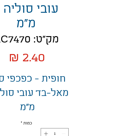
מ"מ
מק"ט: AC7470
מח
חופית - כפכפי ס
מ"מ
כמות
*