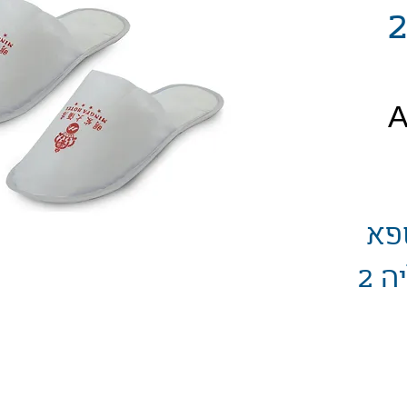
עובי סוליה 2
יר
פא
מאל-בד עובי סוליה 2