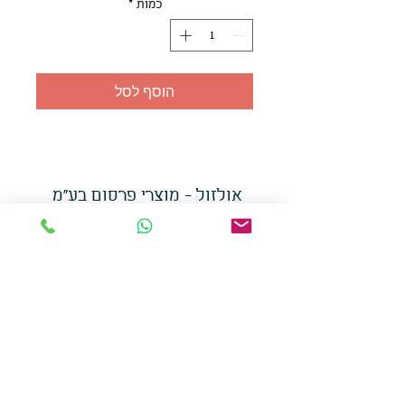
כמות
*
הוסף לסל
אולזול - מוצרי פרסום בע"מ
טלפו
ן
054-7117264
: מייל
udi.allzol@gmail.com
הצה
רת נגישות
אפשרות
לאיסוף עצמי - הסתת 5 חולון
המכירה בכמויות
המחירים באתר לא כוללים
מע"מ