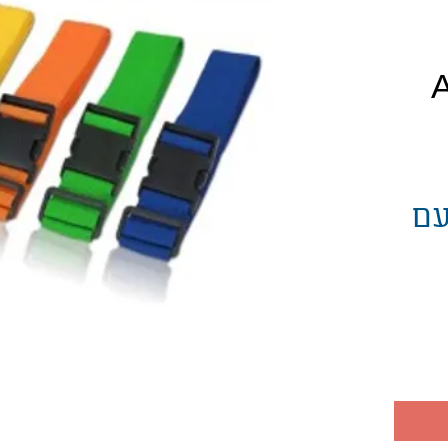
יר
עם