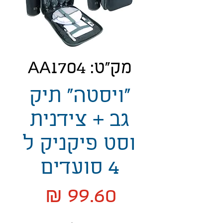
מק"ט: AA1704
"ויסטה" תיק
גב + צידנית
וסט פיקניק ל
4 סועדים
מחיר