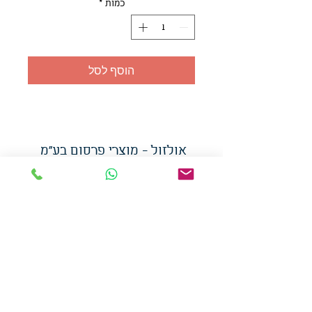
כמות
*
הוסף לסל
אולזול - מוצרי פרסום בע"מ
טלפו
ן
054-7117264
: מייל
udi.allzol@gmail.com
הצה
רת נגישות
אפשרות
לאיסוף עצמי - הסתת 5 חולון
המכירה בכמויות
המחירים באתר לא כוללים
מע"מ