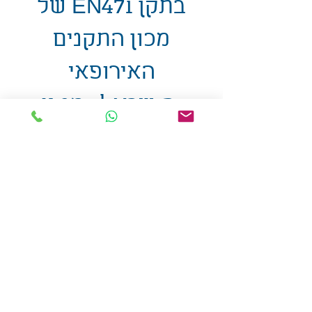
בתקן EN471 של
מכון התקנים
האירופאי
והישראלי ,מגיע
בנרתיק תואם
אולזול - מוצרי פרסום בע"מ
טלפו
ן
054-7117264
: מייל
udi.allzol@gmail.com
הצה
רת נגישות
אפשרות
לאיסוף עצמי - הסתת 5 חולון
המכירה בכמויות