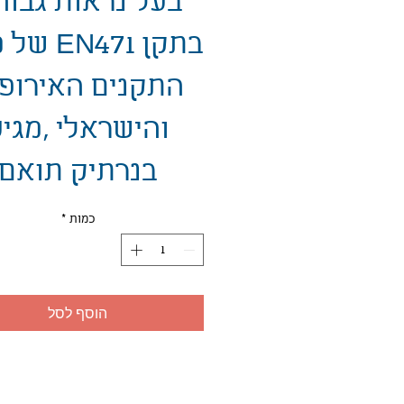
בעל נראות גבוה
בתקן EN471
התקנים האירופ
והישראלי ,מגי
בנרתיק תואם
כמות
*
הוסף לסל