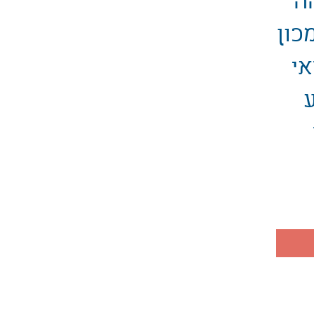
ה
 של מכון
אי
ע