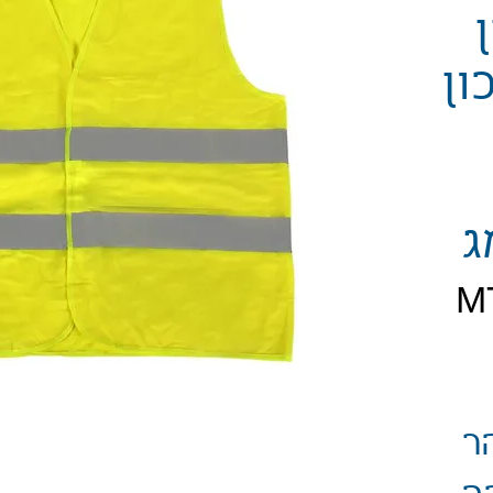
כון
ג
חיר
ר