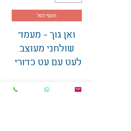
הוסף לסל
ואן גוך - מעמד
שולחני מעוצב
לעט עם עט כדורי
אולזול - מוצרי פרסום בע"מ
טלפו
ן
054-7117264
: מייל
udi.allzol@gmail.com
הצה
רת נגישות
אפשרות
לאיסוף עצמי - הסתת 5 חולון