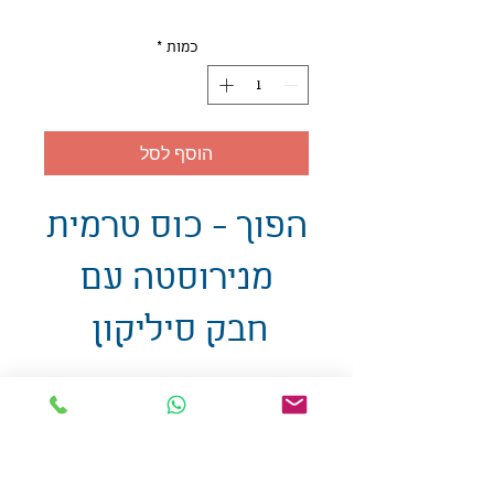
כמות
*
הוסף לסל
הפוך - כוס טרמית
מנירוסטה עם
חבק סיליקון
אולזול - מוצרי פרסום בע"מ
טלפו
ן
054-7117264
: מייל
udi.allzol@gmail.com