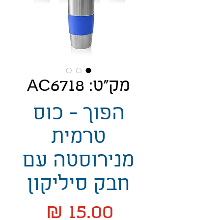
מק"ט: AC6718
הפוך - כוס
טרמית
מנירוסטה עם
חבק סיליקון
מחיר