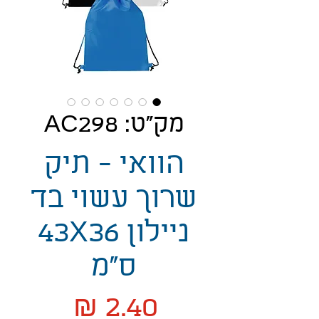
מק"ט: AC298
הוואי - תיק
שרוך עשוי בד
ניילון 43X36
ס"מ
מחיר