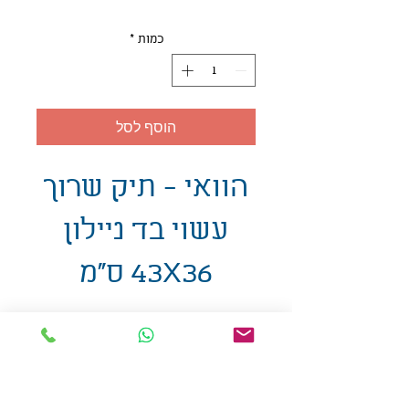
כמות
*
הוסף לסל
הוואי - תיק שרוך
עשוי בד ניילון
43X36 ס"מ
אולזול - מוצרי פרסום בע"מ
טלפו
ן
054-7117264
: מייל
udi.allzol@gmail.com