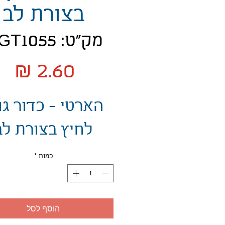
בצורת לב
מק"ט: MGT1055
מח
הארטי - כדור גו
לחיץ בצורת לב
כמות
*
הוסף לסל