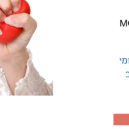
יר
מי