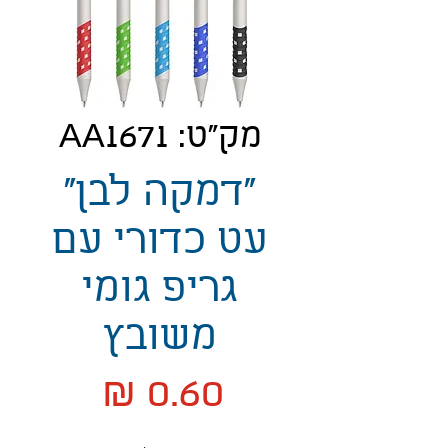
מק"ט: AA1671
"דמקה לבן"
עט כדורי עם
גריפ גומי
משובץ
מחיר