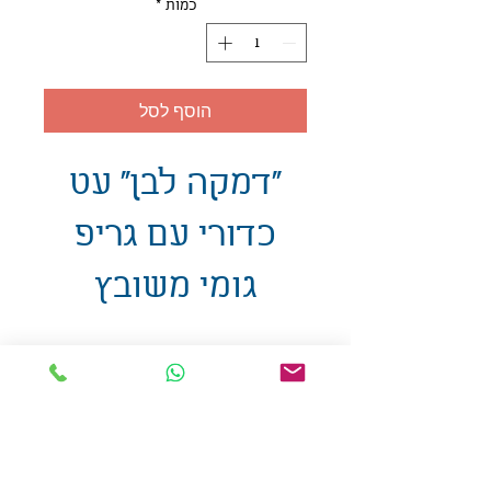
כמות
*
הוסף לסל
"דמקה לבן" עט
כדורי עם גריפ
גומי משובץ
אולזול - מוצרי פרסום בע"מ
טלפו
ן
054-7117264
: מייל
udi.allzol@gmail.com
הצה
רת נגישות