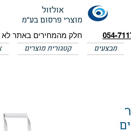
אולזול
מוצרי פרסום בע"מ
054-711
מבצעים
קטגורית מוצרים
א
ר
ם