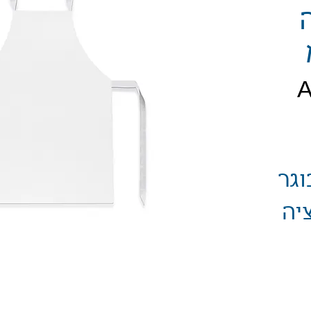
יר
וגר
יה