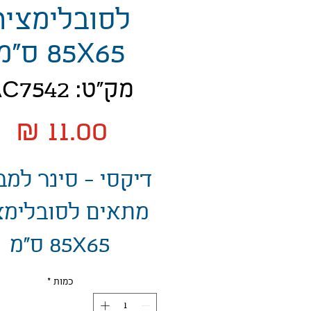
לסובלימציה
85X65 ס"מ
מק"ט: AC7542
מח
דיקסי - סינר למב
מתאים לסובלימצ
85X65 ס"מ
כמות
*