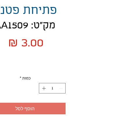
פתיחת פטנ
מק"ט: AA1509
מח
כמות
*
הוסף לסל