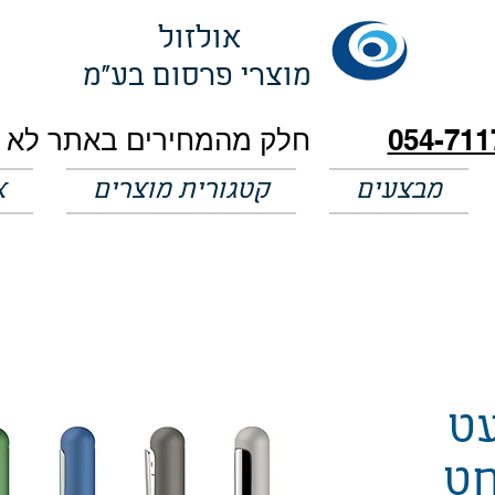
אולזול
מוצרי פרסום בע"מ
054-711
מבצעים
קטגורית מוצרים
א
עט
חט